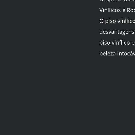
Vinílicos e R
O piso viníli
desvantagens 
piso vinílico
beleza intocáv