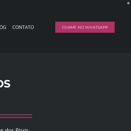
LOG
CONTATO
CHAME NO WHATSAPP
OS
es dos Pisos